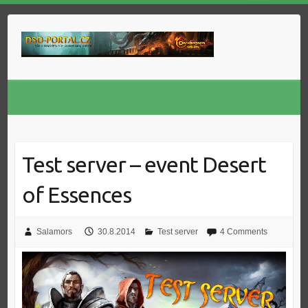
Skip
to
content
Test server – event Desert
of Essences
Salamors
30.8.2014
Test server
4 Comments