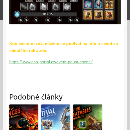
Kdo event nezná, můžete se podívat na info o eventu z
minulého roku zde:
https://www.dso-portal.cz/event-poust-esenci/
Podobné články