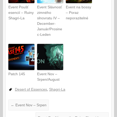
Event Poušť
Event Slávnosť
Event na bossy
esencií – Ruiny
zimného
– Poraz
Shagri-La
slnovratu IV –
neporazitelné
December-
Január/Prosine
c-Leden
Patch 145
Event Nov –
Srpen/August
Desert of Essences
,
Shagri-La
←
Event Nov – Srpen