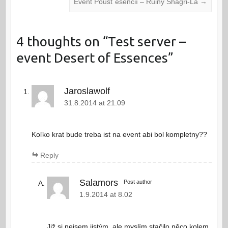
Event Poušť esencií – Ruiny Shagri-La
→
4 thoughts on “
Test server –
event Desert of Essences
”
Jaroslawolf
31.8.2014 at 21.09
Koľko krat bude treba ist na event abi bol kompletny??
Reply
Salamors
Post author
1.9.2014 at 8.02
Již si nejsem jistým, ale myslím stačilo něco kolem