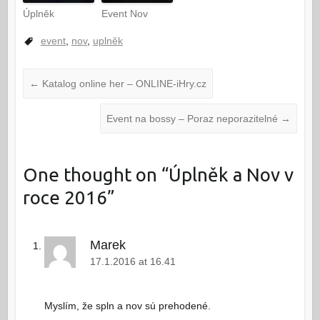
Úplněk
Event Nov
event
,
nov
,
uplněk
←
Katalog online her – ONLINE-iHry.cz
Event na bossy – Poraz neporazitelné
→
One thought on “
Úplněk a Nov v
roce 2016
”
Marek
17.1.2016 at 16.41
Myslím, že spln a nov sú prehodené.