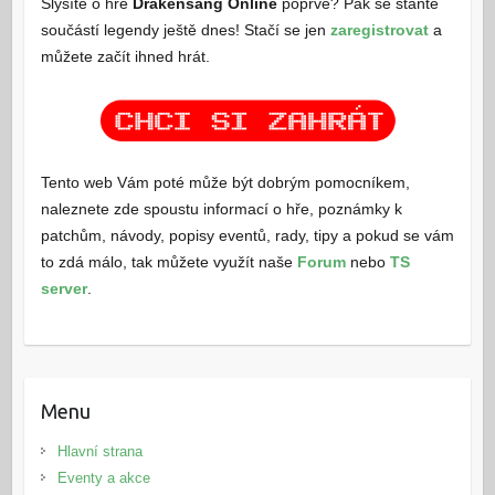
Slyšíte o hře
Drakensang Online
poprvé? Pak se staňte
součástí legendy ještě dnes! Stačí se jen
zaregistrovat
a
můžete začít ihned hrát.
Tento web Vám poté může být dobrým pomocníkem,
naleznete zde spoustu informací o hře, poznámky k
patchům, návody, popisy eventů, rady, tipy a pokud se vám
to zdá málo, tak můžete využít naše
Forum
nebo
TS
server
.
Menu
Hlavní strana
Eventy a akce