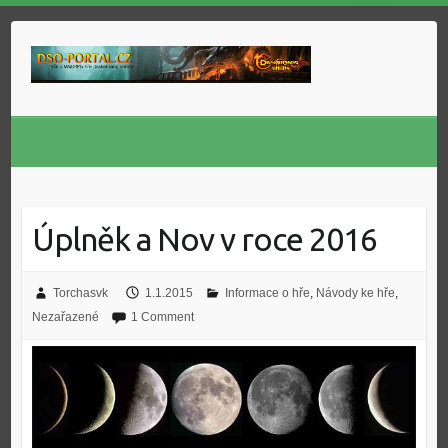
Skip
to
content
Úplněk a Nov v roce 2016
Torchasvk
1.1.2015
Informace o hře
,
Návody ke hře
,
Nezařazené
1 Comment