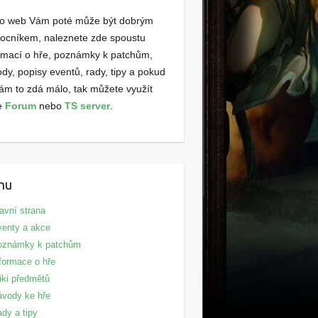
to web Vám poté může být dobrým
ocníkem, naleznete zde spoustu
rmací o hře, poznámky k patchům,
dy, popisy eventů, rady, tipy a pokud
ám to zdá málo, tak můžete využít
e
Forum
nebo
TS server
.
nu
avní strana
enty a akce
oznámky k patchům
formace o hře
ki předmětů
vody ke hře
dy a tipy