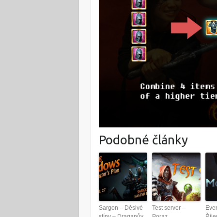
Podobné články
Sargon – Děsivé
Test server –
Even
stíny – Draganův
Poraz
Říje