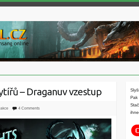
rytířů – Draganuv vzestup
Slyš
Pak 
Stač
 akce
4 Comments
ihne