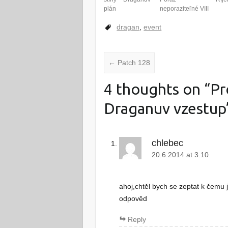
plán
neporaziteľné VIII
dragan
,
event
←
Patch 128
4 thoughts on “
Pr
Draganuv vzestup
chlebec
20.6.2014 at 3.10
ahoj,chtěl bych se zeptat k čemu 
odpověd
Reply