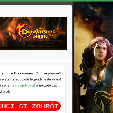
íte o hře
Drakensang Online
poprvé?
se staňte součástí legendy ještě dnes!
í se jen
zaregistrovat
a můžete začít
d hrát.