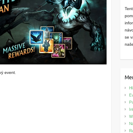
Ten
pom
info
návo
se v
naš
vý event.
Me
Hl
Ev
P
In
Wi
Ná
Ra