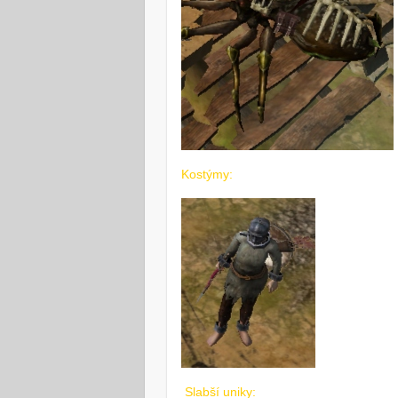
Kostýmy:
Slabší uniky: