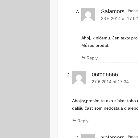
Salamors
Post a
23.6.2014 at 17.0
Ahoj, k ničemu. Jen texty pr
Můžeš prodat.
Reply
06tod6666
27.6.2014 at 17.34
Ahojky,prosím ťa ako získať toho
dalšiu časť som nedostala q alebo
Reply
Salamors
Post a