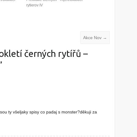
rytierov IV
Akce Nov
→
okletí černých rytířů –
”
jsou ty všeljaky spisy co padaj s monster?děkuji za