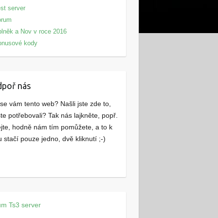
st server
orum
lněk a Nov v roce 2016
onusové kody
poř nás
 se vám tento web? Našli jste zde to,
ste potřebovali? Tak nás lajkněte, popř.
ejte, hodně nám tím pomůžete, a to k
 stačí pouze jedno, dvě kliknutí ;-)
um
Ts3 server