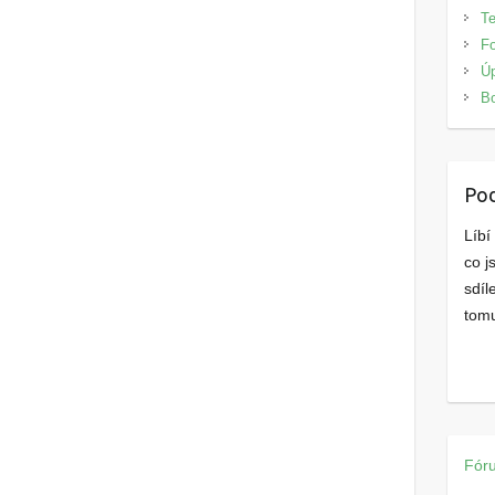
Te
F
Úp
B
Pod
Líbí
co j
sdíl
tomu
Fór