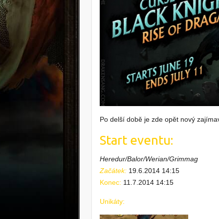
Po delší době je zde opět nový zajíma
Start eventu:
Heredur/Balor/Werian/Grimmag
Začátek:
19.6.2014 14:15
Konec:
11.7.2014 14:15
Unikáty: