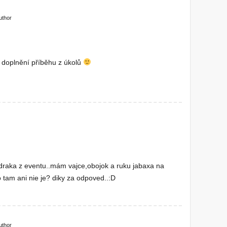
uthor
2
o doplnění příběhu z úkolů
 draka z eventu..mám vajce,obojok a ruku jabaxa na
 tam ani nie je? diky za odpoved..:D
uthor