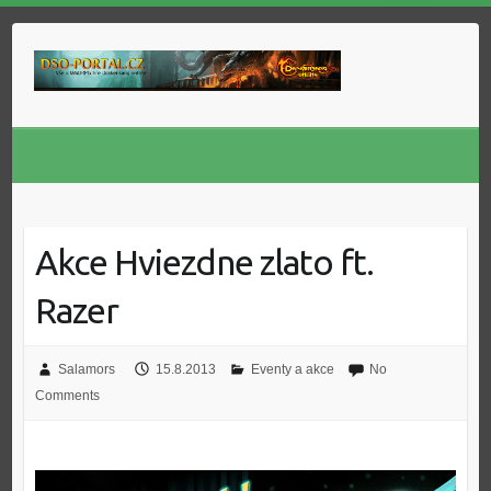
Skip
to
content
Akce Hviezdne zlato ft.
Razer
Salamors
15.8.2013
Eventy a akce
No
Comments