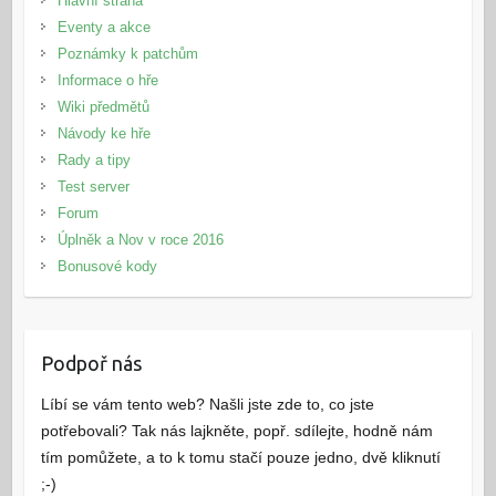
Hlavní strana
Eventy a akce
Poznámky k patchům
Informace o hře
Wiki předmětů
Návody ke hře
Rady a tipy
Test server
Forum
Úplněk a Nov v roce 2016
Bonusové kody
Podpoř nás
Líbí se vám tento web? Našli jste zde to, co jste
potřebovali? Tak nás lajkněte, popř. sdílejte, hodně nám
tím pomůžete, a to k tomu stačí pouze jedno, dvě kliknutí
;-)