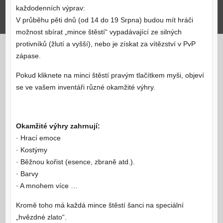
každodenních výprav:
V průběhu pěti dnů (od 14 do 19 Srpna) budou mít hráči
možnost sbírat „mince štěstí“ vypadávající ze silných
protivníků (žlutí a vyšší), nebo je získat za vítězství v PvP
zápase.
Pokud kliknete na minci štěstí pravým tlačítkem myši, objeví
se ve vašem inventáři různé okamžité výhry.
Okamžité výhry zahrnují:
· Hrací emoce
· Kostýmy
· Běžnou kořist (esence, zbraně atd.).
· Barvy
· A mnohem více …
Kromě toho má každá mince štěstí šanci na speciální
„hvězdné zlato“.