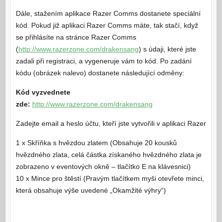
Dále, stažením aplikace Razer Comms dostanete speciální
kód. Pokud již aplikaci Razer Comms máte, tak stačí, když
se přihlásíte na stránce Razer Comms
(
http://www.razerzone.com/drakensang
) s údaji, které jste
zadali při registraci, a vygeneruje vám to kód. Po zadání
kódu (obrázek nalevo) dostanete následující odměny:
Kód vyzvednete
zde:
http://www.razerzone.com/drakensang
Zadejte email a heslo účtu, kteří jste vytvořili v aplikaci Razer
1 x Skříňka s hvězdou zlatem (Obsahuje 20 kousků
hvězdného zlata, celá částka získaného hvězdného zlata je
zobrazeno v eventových okně – tlačítko E na klávesnici)
10 x Mince pro štěstí (Pravým tlačítkem myši otevřete minci,
která obsahuje výše uvedené „Okamžité výhry“)