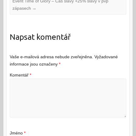
Event Time of Glory – Čas slávy +25% slávy v pvp
zápasech
→
Napsat komentář
Vaše e-mailová adresa nebude zveřejněna.
Vyžadované
informace jsou označeny
*
Komentář
*
Jméno
*