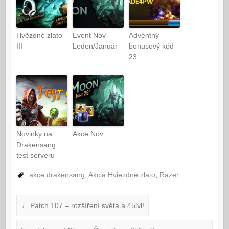
Hvězdné zlato
Event Nov –
Adventný
III
Leden/Január
bonusový kód
23
Novinky na
Akce Nov
Drakensang
test serveru
akce drakensang
,
Akcia Hviezdne zlato
,
Razer
←
Patch 107 – rozšíření světa a 45lvl!