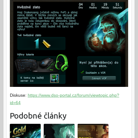
Diskuse:
https://www.dso-portal.cz/forum/viewtopic.php?
id=64
Podobné články