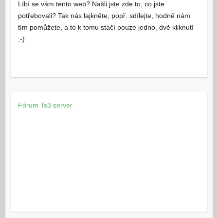
Líbí se vám tento web? Našli jste zde to, co jste
potřebovali? Tak nás lajkněte, popř. sdílejte, hodně nám
tím pomůžete, a to k tomu stačí pouze jedno, dvě kliknutí
;-)
Fórum
Ts3 server