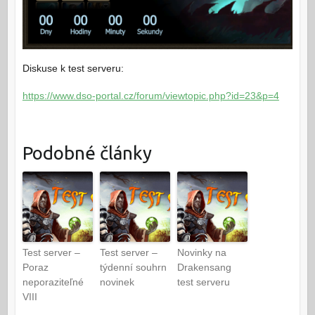
Diskuse k test serveru:
https://www.dso-portal.cz/forum/viewtopic.php?id=23&p=4
Podobné články
Test server –
Test server –
Novinky na
Poraz
týdenní souhrn
Drakensang
neporaziteľné
novinek
test serveru
VIII