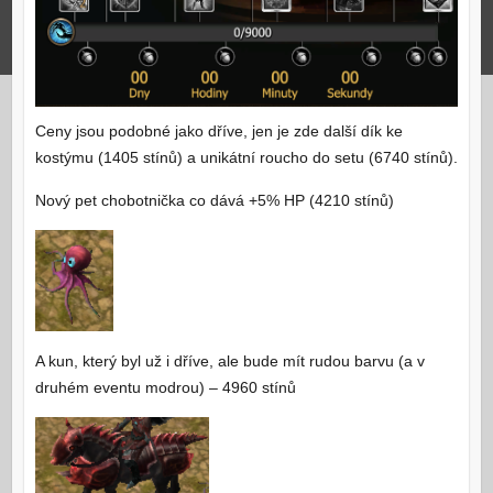
Ceny jsou podobné jako dříve, jen je zde další dík ke
kostýmu (1405 stínů) a unikátní roucho do setu (6740 stínů).
Nový pet chobotnička co dává +5% HP (4210 stínů)
A kun, který byl už i dříve, ale bude mít rudou barvu (a v
druhém eventu modrou) – 4960 stínů