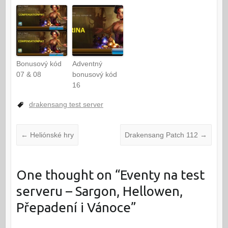
Bonusový kód
Adventný
07 & 08
bonusový kód
16
drakensang test server
←
Heliónské hry
Drakensang Patch 112
→
One thought on “
Eventy na test
serveru – Sargon, Hellowen,
Přepadení i Vánoce
”