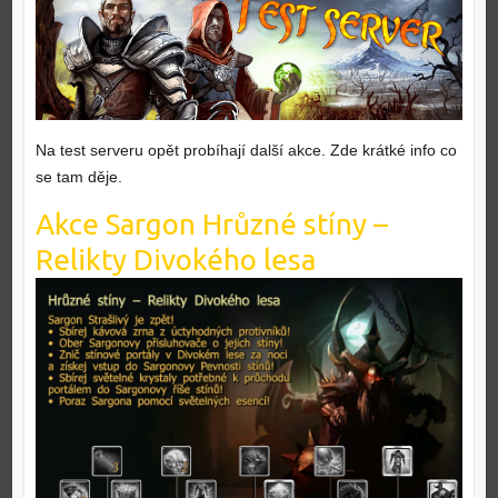
Na test serveru opět probíhají další akce. Zde krátké info co
se tam děje.
Akce Sargon Hrůzné stíny –
Relikty Divokého lesa