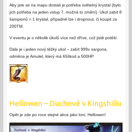
Aby jste se na mapu dostali je potřeba světelný krystal (bylo
jich potřeba na jeden vstup 7, možná to změní). Ukol zabít 8
šampionů = 1 krystal, případně lze i dropnout, či koupit za
200TM.
V eventu je o několik úkolů více než dříve, což jistě potěší.
Dále je i jeden nový těžký ukol – zabít 999x sargona,
odměna je Amulet, který má 65škod a 500HP
Hellowen – Duchové v Kingshillu
Opět je zde po roce stejné akce jako loni, Hellowen!