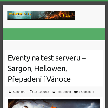
Skip
to
content
Eventy na test serveru –
Sargon, Hellowen,
Přepadení i Vánoce
Salamors
16.10.2013
Test server
1 Comment